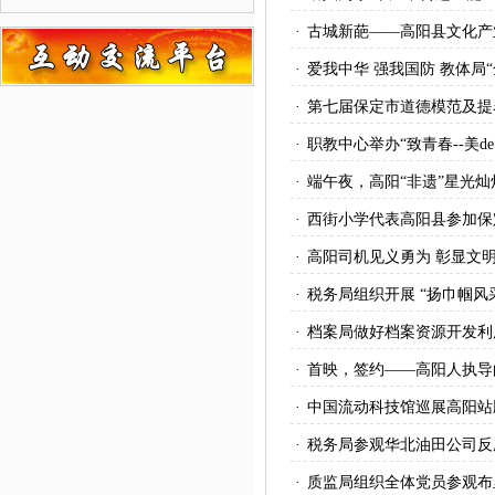
·
古城新葩——高阳县文化产
·
爱我中华 强我国防 教体局
·
第七届保定市道德模范及提
·
职教中心举办“致青春--美d
·
端午夜，高阳“非遗”星光灿
·
西街小学代表高阳县参加保
·
高阳司机见义勇为 彰显文
·
税务局组织开展 “扬巾帼风
·
档案局做好档案资源开发利
·
首映，签约——高阳人执导
·
中国流动科技馆巡展高阳站
·
税务局参观华北油田公司反
·
质监局组织全体党员参观布