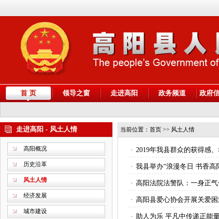
首 页
领导之窗
走进高阳
政务频道
政府
走进高阳 - 风土人情
当前位置：
首页
>> 风土人情
高阳概况
·
2019年我县群众的获得感
历史沿革
·
我县举办“浪漫冬日 书香
风土人情
·
高阳法院法警队：一身正气
经济发展
·
高阳县爱心协会开展关爱困
城市建设
·
助人为乐 平凡中传递正能