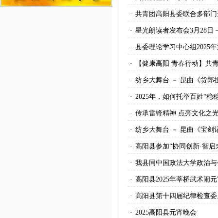
·
共青团高阳县委联合多部门开
·
星光朗读者发布会3月28日－
·
县委理论学习中心组2025
·
【健康高阳 青春行动】共
·
纺乡大舞台 － 昆曲《货郎
·
2025年，如何托举百姓“稳
·
传承雷锋精神 点亮文化之光
·
纺乡大舞台 － 昆曲《宝剑记
·
高阳县参加“协同创新·智
·
我县同中国政法大学政治与
·
高阳县2025年莘桥武术闹元
·
高阳县第十四届纪律检查委
·
2025高阳县元宵晚会