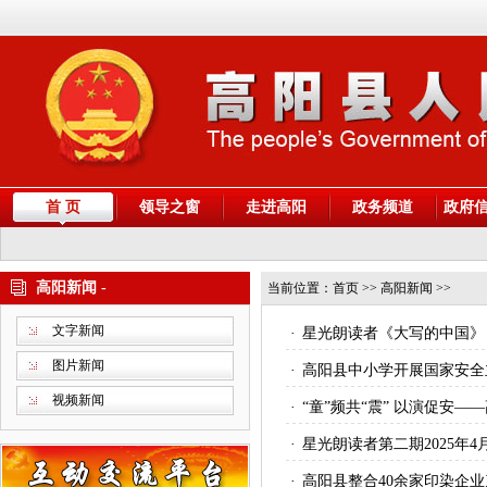
首 页
领导之窗
走进高阳
政务频道
政府
高阳新闻 -
当前位置：
首页
>> 高阳新闻 >>
文字新闻
·
星光朗读者《大写的中国》
图片新闻
·
高阳县中小学开展国家安全
视频新闻
·
“童”频共“震” 以演促安
·
星光朗读者第二期2025年4月
·
高阳县整合40余家印染企