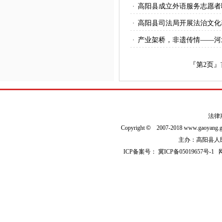
·
高阳县成立外语服务志愿者
·
高阳县司法局开展法治文化
·
产业架桥，非遗传情——河
『第
2
页』
法律
Copyright
©
2007-2018 www.gaoyan
主办：高阳县人民政
ICP备案号：
冀ICP备05019657号-1
网