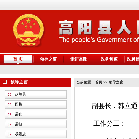
首 页
领导之窗
走进高阳
政务频道
政府
领导之窗
当前位置：
首页
>> 领导之窗
赵胜男
回彬
副县长：韩立通
梁伟
工作分工：
梁恒
杨进忠