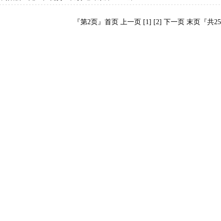
『第
2
页』
首页
上一页
[1]
[2]
下一页 末页『共
25