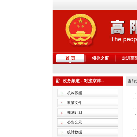
首 页
领导之窗
走进高
政务频道 - 对接京津--
当前
机构职能
·
政策文件
·
规划计划
·
公告公示
·
统计数据
·