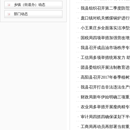
乡镇（街道办）动态
·
我县组织召开第二季度防范
部门动态
·
庞口镇对机关燃煤锅炉进行
·
小王果庄乡全面落实洁净型
·
国税局四项举措加强营改增
·
我县召开成品油市场秩序专
·
工信局多项举措统筹发力 
·
团县委组织开展法制教育进
·
高阳县召开2017年春季植
·
我县召开打击非法违法生产
·
财政局新年伊始明确三项重
·
农业局多举措开展瘦肉精专
·
审计局四抓四确保谋划下半
·
工商局再动员再部署当前重