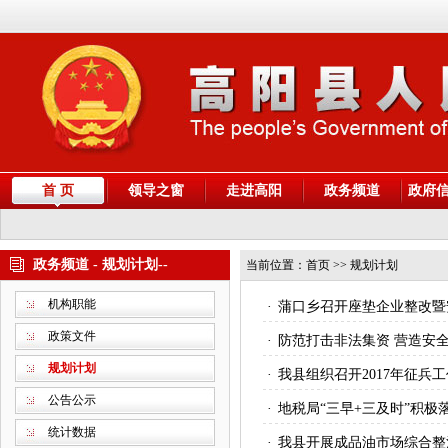
首 页
领导之窗
走进高阳
政务频道
政府
政务频道 - 规划计划--
当前位置：
首页
>> 规划计划
机构职能
·
蒲口乡召开座垫企业整改暨
政策文件
·
防范打击非法集资 营造安
规划计划
·
我县组织召开2017年征兵
公告公示
·
地税局“三早+三及时”积极
统计数据
·
我县开展成品油市场综合整