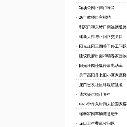
·
颛顼公园正南门噪音
·
26年教师自主招聘
·
利家口和东绪口南连接道路
·
建新大街与正阳路交叉口
·
阳光庄园三期关于停工问题
·
建议政府出面和瑞春家园物
·
阳光庄园违规停放电动车
·
关于高阳县老旧小区家属楼
·
庞口恩发社区环境脏乱差
·
请求提供统计资料
·
中小学作息时间未按国家要
·
瑞春家园车辆随意进出
·
庞口卫生费乱收问题