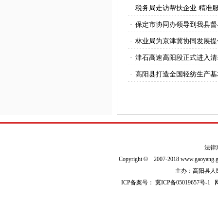
·
税务局走访帮扶企业 精准
·
保定市协同办领导到我县督
·
林业局为京津冀协同发展提
·
津石高速高阳段正式进入清
·
高阳县打造全国轻纺生产基
法律
Copyright
©
2007-2018 www.gaoyan
主办：高阳县人民政
ICP备案号：
冀ICP备05019657号-1
网