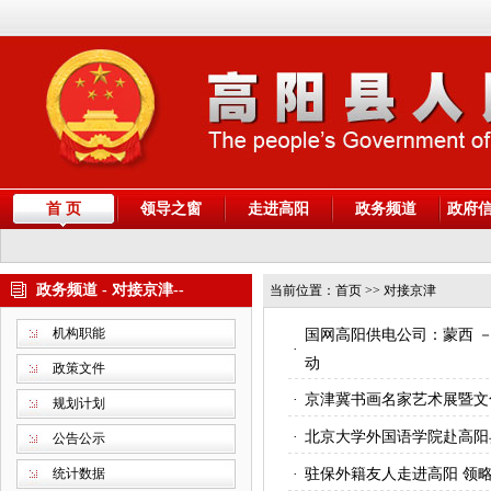
首 页
领导之窗
走进高阳
政务频道
政府
政务频道 - 对接京津--
当前位置：
首页
>> 对接京津
机构职能
国网高阳供电公司：蒙西 －
·
动
政策文件
·
京津冀书画名家艺术展暨文
规划计划
·
北京大学外国语学院赴高阳
公告公示
统计数据
·
驻保外籍友人走进高阳 领