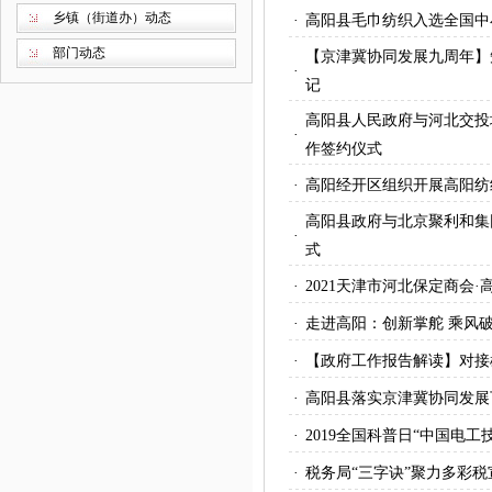
乡镇（街道办）动态
·
高阳县毛巾纺织入选全国中
部门动态
【京津冀协同发展九周年】
·
记
高阳县人民政府与河北交投
·
作签约仪式
·
高阳经开区组织开展高阳纺
高阳县政府与北京聚利和集
·
式
·
2021天津市河北保定商会
·
走进高阳：创新掌舵 乘风
·
【政府工作报告解读】对接
·
高阳县落实京津冀协同发展
·
2019全国科普日“中国电
·
税务局“三字诀”聚力多彩税