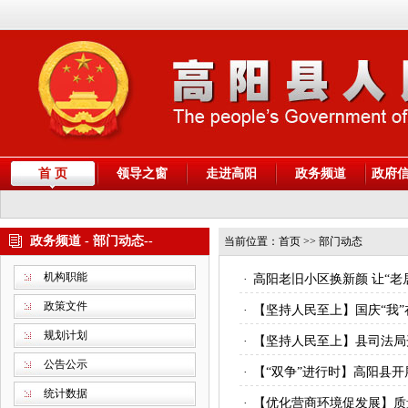
首 页
领导之窗
走进高阳
政务频道
政府
政务频道 - 部门动态--
当前位置：
首页
>> 部门动态
机构职能
·
高阳老旧小区换新颜 让“老
政策文件
·
【坚持人民至上】国庆“我”
规划计划
·
【坚持人民至上】县司法局
公告公示
·
【“双争”进行时】高阳县
统计数据
·
【优化营商环境促发展】质