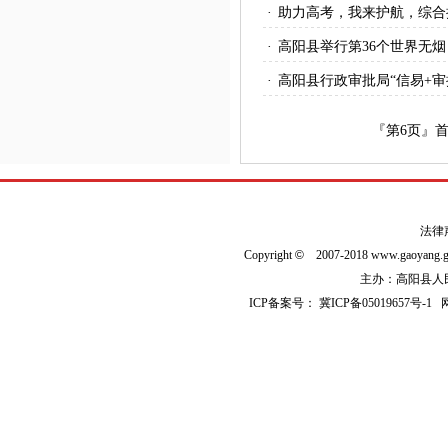
·
助力高考，我来护航，综合
·
高阳县举行第36个世界无
·
高阳县行政审批局“信易+
『第
6
页』
法律
Copyright
©
2007-2018 www.gaoyan
主办：高阳县人民政
ICP备案号：
冀ICP备05019657号-1
网