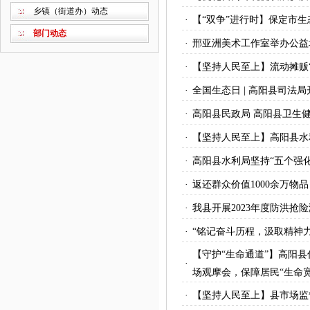
乡镇（街道办）动态
·
【“双争”进行时】保定市
部门动态
·
邢亚洲美术工作室举办公益
·
【坚持人民至上】流动摊贩“
·
全国生态日 | 高阳县司法局
·
高阳县民政局 高阳县卫生
·
【坚持人民至上】高阳县水
·
高阳县水利局坚持“五个强
·
返还群众价值1000余万
·
我县开展2023年度防洪抢
·
“铭记奋斗历程，汲取精神
【守护“生命通道”】高阳
·
场观摩会，保障居民“生命宽
·
【坚持人民至上】县市场监