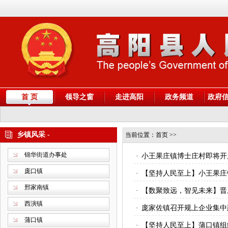
首 页
领导之窗
走进高阳
政务频道
政府
乡镇风采 -
当前位置：
首页
>>
锦华街道办事处
·
小王果庄镇博士庄村即将开
庞口镇
·
【坚持人民至上】小王果庄
邢家南镇
·
【数聚致远，智见未来】晋
西演镇
·
庞家佐镇召开规上企业集中
蒲口镇
·
【坚持人民至上】蒲口镇组