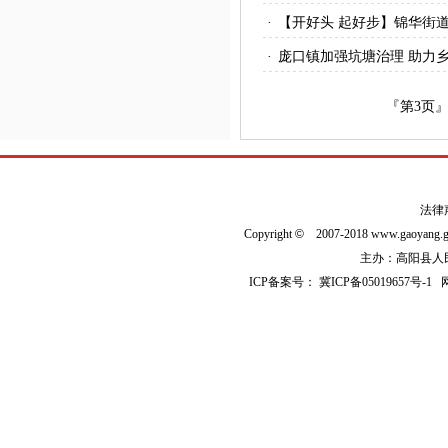
·
【开好头 起好步】锦华街
·
庞口镇加强坑塘治理 助力
『第
3
页
法律
Copyright
©
2007-2018 www.gaoyan
主办：高阳县人民政
ICP备案号：
冀ICP备05019657号-1
网