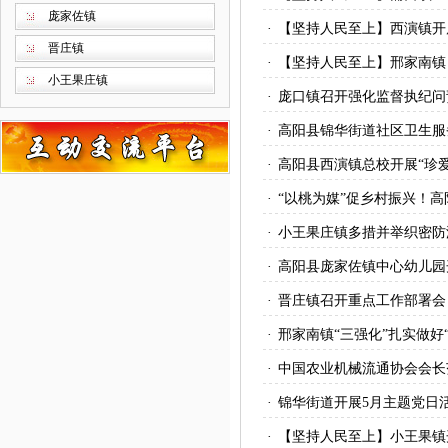
庞家佐镇
·
【坚持人民至上】西演镇开
晋庄镇
·
【坚持人民至上】邢家南镇
小王果庄镇
·
庞口镇召开强化监督执纪问
·
高阳县锦华街道社区卫生服
·
高阳县西演镇总校开展“珍
·
“以桃为媒”促乡村振兴！
·
小王果庄镇多措并举织密防
·
高阳县庞家佐镇中心幼儿园
·
晋庄镇召开重点工作部署会
·
邢家南镇“三强化”扎实做好
·
中国农业机械流通协会会长
·
锦华街道开展5月主题党日
·
【坚持人民至上】小王果镇