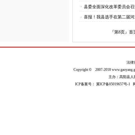
·
县委全面深化改革委员会召
·
喜报！我县选手在第二届河
『第
8
页』
首
法律
Copyright
©
2007-2018 www.gaoyan
主办：高阳县人民政
ICP备案号：
冀ICP备05019657号-1
网