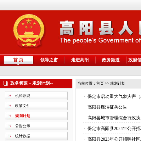
首 页
领导之窗
走进高阳
政务频道
政府
政务频道 - 规划计划--
当前位置：
首页
>> 规划计划
机构职能
·
保定市启动重大气象灾害（
政策文件
·
高阳县廉洁征兵公告
规划计划
·
高阳县城市管理综合行政执
公告公示
·
保定市高阳县2024年公开
统计数据
·
高阳县2023年公开招聘社